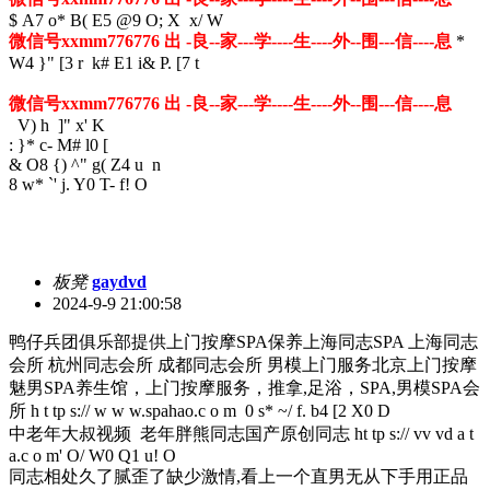
$ A7 o* B( E5 @9 O; X x/ W
微信号xxmm776776 出 -良--家---学----生----外--围---信----息
*
W4 }" [3 r k# E1 i& P. [7 t
微信号xxmm776776 出 -良--家---学----生----外--围---信----息
V) h ]" x' K
: }* c- M# l0 [
& O8 {) ^" g( Z4 u n
8 w* `' j. Y0 T- f! O
板凳
gaydvd
2024-9-9 21:00:58
鸭仔兵团俱乐部提供上门按摩SPA保养上海同志SPA 上海同志
会所 杭州同志会所 成都同志会所 男模上门服务北京上门按摩
魅男SPA养生馆，上门按摩服务，推拿,足浴，SPA,男模SPA会
所 h t tp s:// w w w.spahao.c o m
0 s* ~/ f. b4 [2 X0 D
中老年大叔视频 老年胖熊同志国产原创同志 ht tp s:// vv vd a t
a.c o m
' O/ W0 Q1 u! O
同志相处久了腻歪了缺少激情,看上一个直男无从下手用正品