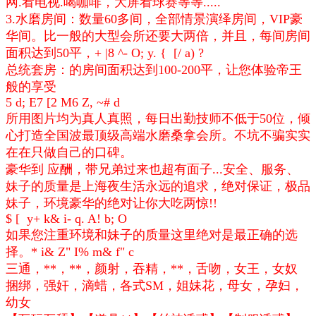
网.看电视.喝咖啡，大屏看球赛等等.....
3.水磨房间：数量60多间，全部情景演绎房间，VIP豪
华间。比一般的大型会所还要大两倍，并且，每间房间
面积达到50平，
+ |8 ^- O; y. { [/ a) ?
总统套房：的房间面积达到100-200平，让您体验帝王
般的享受
5 d; E7 [2 M6 Z, ~# d
所用图片均为真人真照，每日出勤技师不低于50位，倾
心打造全国波最顶级高端水磨桑拿会所。不坑不骗实实
在在只做自己的口碑。
豪华到 应酬，带兄弟过来也超有面子...安全、服务、
妹子的质量是上海夜生活永远的追求，绝对保证，极品
妹子，环境豪华的绝对让你大吃两惊!!
$ [ y+ k& i- q. A! b; O
如果您注重环境和妹子的质量这里绝对是最正确的选
择。
* i& Z" I% m& f" c
三通，**，**，颜射，吞精，**，舌吻，女王，女奴
捆绑，强奸，滴蜡，各式SM，姐妹花，母女，孕妇，
幼女