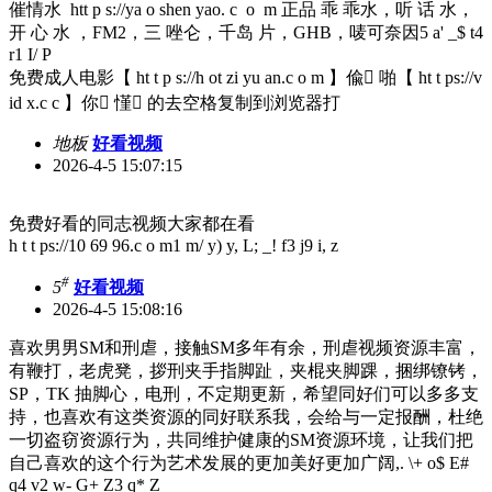
催情水 htt p s://ya o shen yao. c o m 正品 乖 乖水，听 话 水，
开 心 水 ，FM2，三 唑仑，千岛 片，GHB，唛可奈因
5 a' _$ t4
r1 I/ P
免费成人电影【 ht t p s://h ot zi yu an.c o m 】偸 ِ啪【 ht t ps://v
id x.c c 】你 ِ慬 ِ的去空格复制到浏览器打
地板
好看视频
2026-4-5 15:07:15
免费好看的同志视频大家都在看
h t t ps://10 69 96.c o m
1 m/ y) y, L; _! f3 j9 i, z
#
5
好看视频
2026-4-5 15:08:16
喜欢男男SM和刑虐，接触SM多年有余，刑虐视频资源丰富，
有鞭打，老虎凳，拶刑夹手指脚趾，夹棍夹脚踝，捆绑镣铐，
SP，TK 抽脚心，电刑，不定期更新，希望同好们可以多多支
持，也喜欢有这类资源的同好联系我，会给与一定报酬，杜绝
一切盗窃资源行为，共同维护健康的SM资源环境，让我们把
自己喜欢的这个行为艺术发展的更加美好更加广阔,
. \+ o$ E#
q4 v2 w- G+ Z3 q* Z