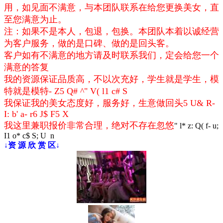
用，如见面不满意，与本团队联系在给您更换美女，直
至您满意为止。
注：如果不是本人，包退，包换。本团队本着以诚经营
为客户服务，做的是口碑、做的是回头客。
客户如有不满意的地方请及时联系我们，定会给您一个
满意的答复
我的资源保证品质高，不以次充好，学生就是学生，模
特就是模特
- Z5 Q# ^" V( l1 c# S
我保证我的美女态度好，服务好，生意做回头
5 U& R-
I: b' a- r6 J$ F5 X
我这里兼职报价非常合理，绝对不存在忽悠
" l* z: Q( f- u;
I1 o* c$ S; U n
↓资 源 欣 赏 区↓