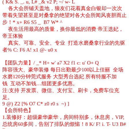
( K& S. _. u, L# _& v2 P; ~/ w- L
各大会所铺天盖地，狼友们花着真金白银却一次次
带着失望甚至是对桑拿的绝望对各大会所闻风丧胆而止
步！
* x+ R6 S5 _ B7 W* ^
夜生活用最高的质量，换你最低的消费 帝王选妃，
帝王体验
真实、可靠、安全、专业 打造水磨桑拿行业的先驱
者
% C: F6 A! x1 @- u0 x
【团队力量】
/ _* H+ w' a7 X2 f1 c: u' O+ Q
阵容强大、豪华装修 每日出勤最少100以上佳丽 全场
水磨120分钟莞式服务 大型秀台选妃 所有特服不加
钱 互动不加钱…组团更多优惠。
注:支持 开发票、微信、支付宝、刷卡，免费车位充
足。
9 @) Z2 [% O7 C* z0 r0 s ~) ]
【会所特色】
1.装修好：超级豪华豪华，房间特别多，休息房，VIP,
总统房60多间，告别了排队的烦恼！
8 K/ F! i. T- U3 B#