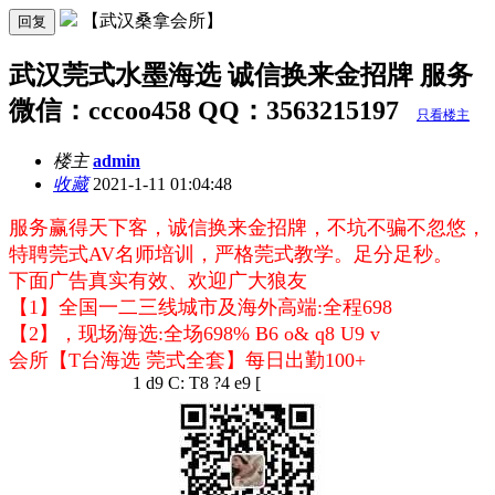
【武汉桑拿会所】
回复
武汉莞式水墨海选 诚信换来金招牌 服务
微信：cccoo458 QQ：3563215197
只看楼主
楼主
admin
收藏
2021-1-11 01:04:48
服务赢得天下客，诚信换来金招牌，不坑不骗不忽悠，
特聘莞式AV名师培训，严格莞式教学。足分足秒。
下面广告真实有效、欢迎广大狼友
【1】全国一二三线城市及海外高端:全程698
【2】，现场海选:全场698
% B6 o& q8 U9 v
会所【T台海选 莞式全套】每日出勤100+
1 d9 C: T8 ?4 e9 [