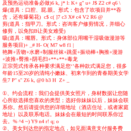
及预热运动准备必做)
6 k, j* l: K+ g" u+ J$ Z2 c# q6 \
爆(道具：口腔、屁.眼。形式：包含了吹项目并**吞
含，还有爆菊花)
c$ c( ]7 c3 X# c4 V2 R6 @
剪(道具：指甲刀。形式：咨询客户修剪情况，并细心
修剪，以免扣B让美女难受)
吸(道具：嘴唇。形式：身体部位用嘴干湿吸做漫游等
服务项目)
+ _# H- O( M7 w8 f1 |
艳舞+舌吻+水磨+制服丝袜+跳蛋+振动棒+胸推+漫游
+波推+臀推+阴毛扫+**+**+毒龙
正宗莞式传承各种要求满足您‘’各种款式满足您，很多
年龄15至20岁的清纯小嫩妹、初来乍到的青春期美女学
生
7 P" s" Z6 k, @0 b3 H Z+ _
①、约会流程：我们会提供美女照片，身材数据让您随
心所欲选择您喜欢的类型；选好你妹妹以后，妹妹会联
系你。然后请提供您的详细地址（酒店住址，或者家庭
地址）以及联系电话。妹妹会在最短的时间联系你过
去。
% ^4 ~) Y9 n4 r! q; o
②、美女到达您的指定地点，如见面满意支付服务费