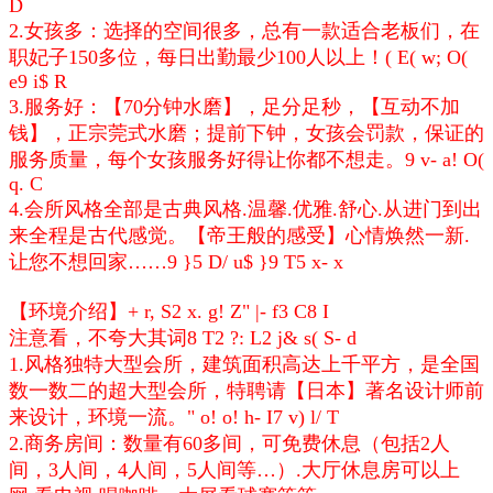
D
2.女孩多：选择的空间很多，总有一款适合老板们，在
职妃子150多位，每日出勤最少100人以上！
( E( w; O(
e9 i$ R
3.服务好：【70分钟水磨】，足分足秒，【互动不加
钱】，正宗莞式水磨；提前下钟，女孩会罚款，保证的
服务质量，每个女孩服务好得让你都不想走。
9 v- a! O(
q. C
4.会所风格全部是古典风格.温馨.优雅.舒心.从进门到出
来全程是古代感觉。【帝王般的感受】心情焕然一新.
让您不想回家……
9 }5 D/ u$ }9 T5 x- x
【环境介绍】
+ r, S2 x. g! Z" |- f3 C8 I
注意看，不夸大其词
8 T2 ?: L2 j& s( S- d
1.风格独特大型会所，建筑面积高达上千平方，是全国
数一数二的超大型会所，特聘请【日本】著名设计师前
来设计，环境一流。
" o! o! h- I7 v) l/ T
2.商务房间：数量有60多间，可免费休息（包括2人
间，3人间，4人间，5人间等…）.大厅休息房可以上