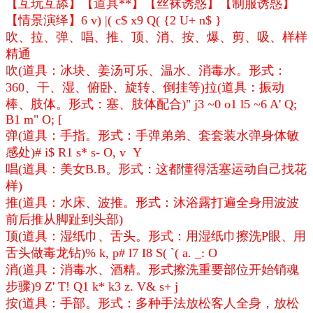
【互玩互舔】【道具**】【丝袜诱惑】【制服诱惑】
【情景演绎】
6 v) |( c$ x9 Q( {2 U+ n$ }
吹、拉、弹、唱、推、顶、消、按、爆、剪、吸、样样
精通
吹(道具：冰块、姜汤可乐、温水、消毒水。形式：
360、干、湿、俯卧、旋转、倒挂等)拉(道具：振动
棒、肢体。形式：塞、肢体配合)
" j3 ~0 o1 l5 ~6 A' Q;
B1 m" O; [
弹(道具：手指。形式：手弹弟弟、套套装水弹身体敏
感处)
# i$ R1 s* s- O, v Y
唱(道具：美女B.B。形式：这都懂得活塞运动自己找花
样)
推(道具：水床、波推。形式：沐浴露打遍全身用波波
前后推从脚趾到头部)
顶(道具：湿纸巾、舌头。形式：用湿纸巾擦洗P眼、用
舌头做毒龙钻)
% k, p# l7 I8 S( `( a. _: O
消(道具：消毒水、酒精。形式擦洗重要部位开始销魂
步骤)
9 Z' T! Q1 k* k3 z. V& s+ j
按(道具：手部。形式：多种手法放松客人全身，放松