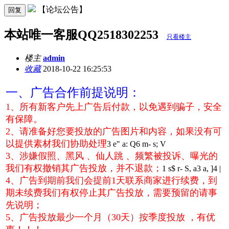
【论坛公告】
回复
本站唯一客服QQ2518302253
只看楼主
楼主
admin
收藏
2018-10-22 16:25:53
一、广告合作前提说明：
1、所有新客户先上广告后付款，以免遇到骗子，安全
有保障。
2、请准备好您要投放的广告图片和内容，如果没有可
以提供素材我们协助处理
3 e" a: Q6 m- s; V
3、涉嫌假照、黑风 、仙人跳 、频繁被投诉、曝光的
我们有权撤销其广告投放，并不退款；
1 s$ r- S, a3 a, ]4 |
4、广告到期前我们会提前1天联系商家进行续费，到
期未续费我们有权停止其广告投放，需要预留的请事
先说明；
5、广告投放最少一个月（30天）按季度投放 ，有优