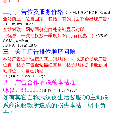
惠！！！
二、广告位及服务价格：
8 M; U9 e* K7 R; S. u. d
全站前三：位置固定，包括所有的页面都会出现广告
7
{3 ~ m, m% ?# o* l
全站对联：网站两侧空白处全站显示对联
（优惠：一次性投放一季度即3个月有优惠！）
; Y5 t#
G# M- j4 ~& m
. x/ [/ A- T% u) E8 G
三、关于广告排位顺序问题
本站广告位排位按先来后到顺序，可以加价提成广告
位置，帖子广告全站描红置顶，帖子顺序是按最新回
帖排位，可自己顶贴！
7 G) O( h, P' V& l1 _3 f; a
四，广告合作请联系本站唯一
QQ2518302253
! t! T$ i5 s1 v2 |7 c: c# e
如有其它自称武汉夜生活客服QQ主动联
系商家收款所造成的损失本站一概不负