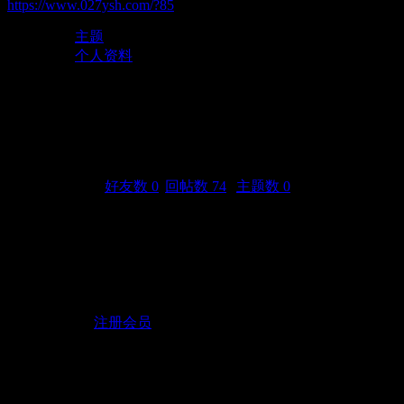
https://www.027ysh.com/?85
主题
个人资料
616089650
(UID: 85)
邮箱状态
未验证
视频认证
未认证
统计信息
好友数 0
|
回帖数 74
|
主题数 0
性别
保密
生日
-
活跃概况
用户组
注册会员
在线时间
4 小时
注册时间
2017-7-23 01:25
最后访问
2018-11-21 18:43