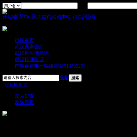
密码
开启辅助访问
设为首页
收藏本站
切换到宽版
论坛首页
武汉桑拿会所
武汉夜生活交流
武汉技师验证
广告合作唯一客服QQ2518302253
搜索
搜索
›
616089650
›
个人资料
加为好友
发送消息
616089650