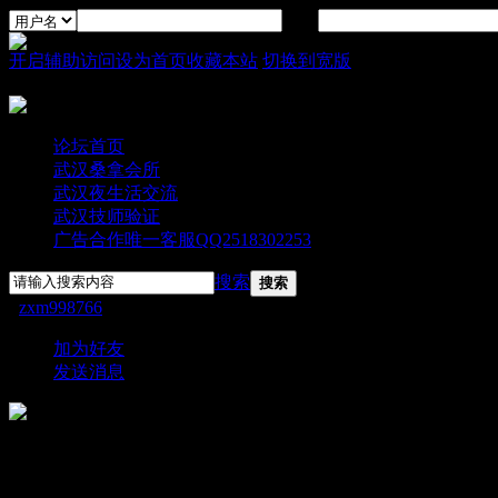
密码
开启辅助访问
设为首页
收藏本站
切换到宽版
论坛首页
武汉桑拿会所
武汉夜生活交流
武汉技师验证
广告合作唯一客服QQ2518302253
搜索
搜索
›
zxm998766
›
个人资料
加为好友
发送消息
zxm998766