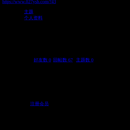
https://www.027ysh.com/?43
主题
个人资料
zxm998766
(UID: 43)
邮箱状态
未验证
视频认证
未认证
统计信息
好友数 0
|
回帖数 67
|
主题数 0
性别
保密
生日
-
活跃概况
用户组
注册会员
注册时间
2017-7-11 15:18
最后访问
2018-11-21 18:51
上次活动时间
2018-11-21 18:51